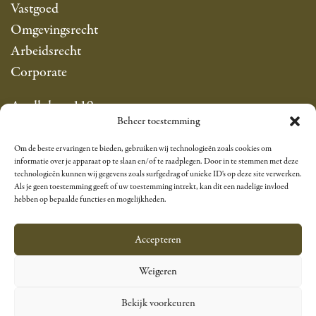
)
Vastgoed
j
t
,
k
Omgevingsrecht
a
w
s
Arbeidsrecht
a
a
t
Corporate
l
t
e
b
z
v
Apollolaan 119
a
i
e
Beheer toestemming
1077 AP Amsterdam
r
j
r
info@sarfatyadvocaten.nl
e
Om de beste ervaringen te bieden, gebruiken wij technologieën zoals cookies om
n
a
T +31 20 305 8383
H
informatie over je apparaat op te slaan en/of te raadplegen. Door in te stemmen met deze
d
n
technologieën kunnen wij gegevens zoals surfgedrag of unieke ID's op deze site verwerken.
u
Als je geen toestemming geeft of uw toestemming intrekt, kan dit een nadelige invloed
e
d
Linkedin
u
hebben op bepaalde functies en mogelijkheden.
b
e
r
e
r
i
Accepteren
l
i
n
a
n
Kantoorklachtenregeling
Algemene voorwaarden
Weigeren
w
n
g
NL
e
g
e
Bekijk voorkeuren
r