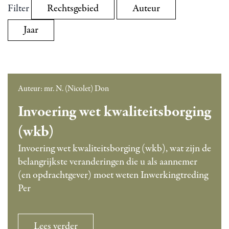
I
Filter
Rechtsgebied
Auteur
n
Gepubliceerd
v
Jaar
op
5 mei
o
2024
Gecategoriseerd
e
als
Vastgoed
r
i
Auteur: mr. N. (Nicolet) Don
n
Invoering wet kwaliteitsborging
g
w
(wkb)
e
Invoering wet kwaliteitsborging (wkb), wat zijn de
t
belangrijkste veranderingen die u als aannemer
k
(en opdrachtgever) moet weten Inwerkingtreding
w
Per
a
l
i
Invoering
Lees verder
t