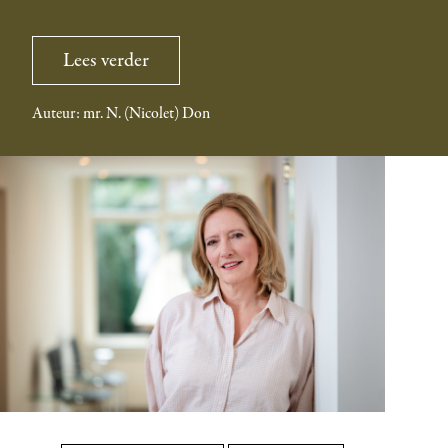
Invoering
Lees verder
wet
kwaliteitsborging
Auteur: mr. N. (Nicolet) Don
(wkb)