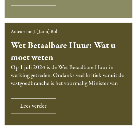
wet
e
kwaliteitsborging
Gepubliceerd
I
(wkb)
i
op
5 mei
n
t
2024
Gecategoriseerd
v
s
Auteur: mr. J. (Jason) Bol
als
o
Vastgoed
b
Wet Betaalbare Huur: Wat u
e
o
r
r
moet weten
i
g
Op 1 juli 2024 is de Wet Betaalbare Huur in
n
i
werking getreden. Ondanks veel kritiek vanuit de
g
n
vastgoedbranche is het voormalig Minister van
w
g
e
(
t
w
Wet
Lees verder
k
Betaalbare
k
Huur:
w
b
Gepubliceerd
O
Wat
a
)
op
1 augustus
u
p
2024
l
,
moet
Gecategoriseerd