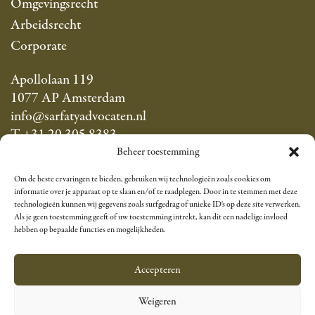
Omgevingsrecht
Arbeidsrecht
Corporate
Apollolaan 119
1077 AP Amsterdam
info@sarfatyadvocaten.nl
T +31 20 305 8383
Beheer toestemming
Linkedin
Om de beste ervaringen te bieden, gebruiken wij technologieën zoals cookies om
informatie over je apparaat op te slaan en/of te raadplegen. Door in te stemmen met deze
technologieën kunnen wij gegevens zoals surfgedrag of unieke ID's op deze site verwerken.
Als je geen toestemming geeft of uw toestemming intrekt, kan dit een nadelige invloed
hebben op bepaalde functies en mogelijkheden.
Kantoorklachtenregeling
Algemene voorwaarden
NL
Accepteren
Weigeren
EN