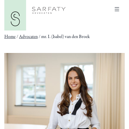
Ga
Sarfaty
naar
Advocaten
Menu
de
inhoud
Home
/
Advocaten
/
mr. I. (Isabel) van den Broek