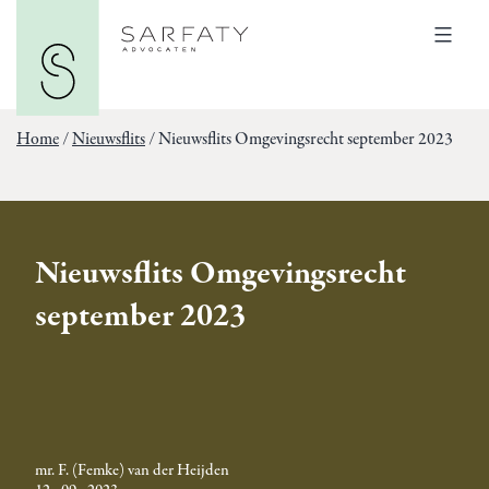
Ga
Sarfaty
naar
Advocaten
Menu
de
inhoud
Home
/
Nieuwsflits
/
Nieuwsflits Omgevingsrecht september 2023
Nieuwsflits Omgevingsrecht
september 2023
mr. F. (Femke) van der Heijden