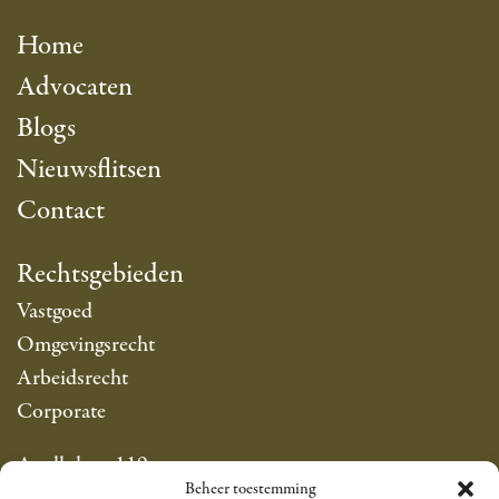
Home
Advocaten
Blogs
Nieuwsflitsen
Contact
Rechtsgebieden
Vastgoed
Omgevingsrecht
Arbeidsrecht
Corporate
Apollolaan 119
Beheer toestemming
1077 AP Amsterdam