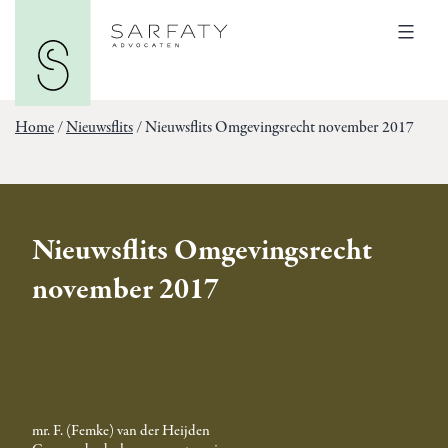
Ga
Sarfaty
naar
Advocaten
Menu
de
inhoud
Home
/
Nieuwsflits
/
Nieuwsflits Omgevingsrecht november 2017
Nieuwsflits Omgevingsrecht
november 2017
mr. F. (Femke) van der Heijden