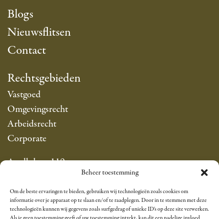
Blogs
Nieuwsflitsen
Contact
Rechtsgebieden
Vastgoed
Omgevingsrecht
Arbeidsrecht
Corporate
Apollolaan 119
Beheer toestemming
1077 AP Amsterdam
info@sarfatyadvocaten.nl
Om de beste ervaringen te bieden, gebruiken wij technologieën zoals cookies om
T +31 20 305 8383
informatie over je apparaat op te slaan en/of te raadplegen. Door in te stemmen met deze
technologieën kunnen wij gegevens zoals surfgedrag of unieke ID's op deze site verwerken.
Als je geen toestemming geeft of uw toestemming intrekt, kan dit een nadelige invloed