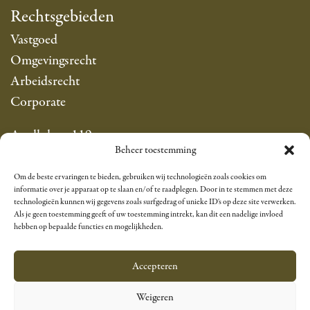
Rechtsgebieden
Vastgoed
Omgevingsrecht
Arbeidsrecht
Corporate
Apollolaan 119
Beheer toestemming
1077 AP Amsterdam
info@sarfatyadvocaten.nl
Om de beste ervaringen te bieden, gebruiken wij technologieën zoals cookies om
T +31 20 305 8383
informatie over je apparaat op te slaan en/of te raadplegen. Door in te stemmen met deze
technologieën kunnen wij gegevens zoals surfgedrag of unieke ID's op deze site verwerken.
Als je geen toestemming geeft of uw toestemming intrekt, kan dit een nadelige invloed
Linkedin
hebben op bepaalde functies en mogelijkheden.
Accepteren
Kantoorklachtenregeling
Algemene voorwaarden
Weigeren
NL