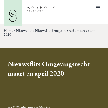
Ga
Sarfaty
naar
Advocaten
Menu
de
inhoud
Home
/
Nieuwsflits
/
Nieuwsflits Omgevingsrecht maart en april
2020
Nieuwsflits Omgevingsrecht
maart en april 2020
mr. F. (Femke) van der Heijden