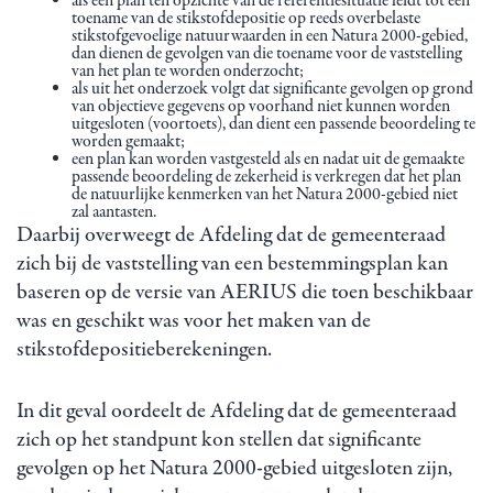
als een plan ten opzichte van de referentiesituatie leidt tot een
toename van de stikstofdepositie op reeds overbelaste
stikstofgevoelige natuurwaarden in een Natura 2000-gebied,
dan dienen de gevolgen van die toename voor de vaststelling
van het plan te worden onderzocht;
als uit het onderzoek volgt dat significante gevolgen op grond
van objectieve gegevens op voorhand niet kunnen worden
uitgesloten (voortoets), dan dient een passende beoordeling te
worden gemaakt;
een plan kan worden vastgesteld als en nadat uit de gemaakte
passende beoordeling de zekerheid is verkregen dat het plan
de natuurlijke kenmerken van het Natura 2000-gebied niet
zal aantasten.
Daarbij overweegt de Afdeling dat de gemeenteraad
zich bij de vaststelling van een bestemmingsplan kan
baseren op de versie van AERIUS die toen beschikbaar
was en geschikt was voor het maken van de
stikstofdepositieberekeningen.
In dit geval oordeelt de Afdeling dat de gemeenteraad
zich op het standpunt kon stellen dat significante
gevolgen op het Natura 2000-gebied uitgesloten zijn,