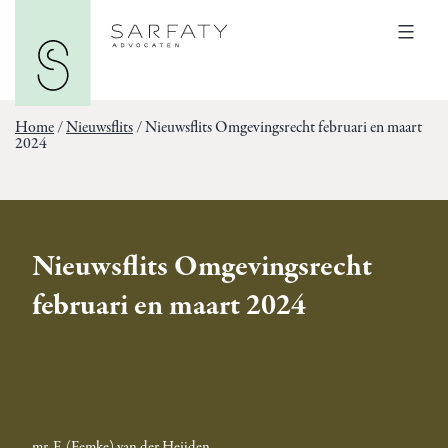
Ga
Sarfaty
naar
Advocaten
Menu
de
inhoud
Home
/
Nieuwsflits
/
Nieuwsflits Omgevingsrecht februari en maart
2024
Nieuwsflits Omgevingsrecht
februari en maart 2024
mr. F. (Femke) van der Heijden