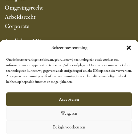
Omgevingsrecht
Arbeidsrecht
Corporate
Apollolaan 119
Beheer toestemming
1077 AP Amsterdam
info@sarfatyadvocaten.nl
Om de beste ervaringen te bieden, gebruiken wij technologieën zoals cookies om
T +31 20 305 8383
informatie over je apparaat op te slaan en/of te raadplegen. Door in te stemmen met deze
technologieën kunnen wij gegevens zoals surfgedrag of unieke ID's op deze site verwerken.
Als je geen toestemming geeft of uw toestemming intrekt, kan dit een nadelige invloed
Linkedin
hebben op bepaalde functies en mogelijkheden.
Accepteren
Kantoorklachtenregeling
Algemene voorwaarden
Weigeren
NL
Bekijk voorkeuren