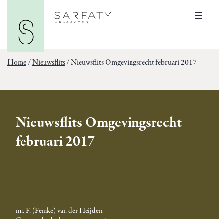
Ga
Sarfaty
naar
Advocaten
Menu
de
inhoud
Home
/
Nieuwsflits
/
Nieuwsflits Omgevingsrecht februari 2017
Nieuwsflits Omgevingsrecht
februari 2017
mr. F. (Femke) van der Heijden