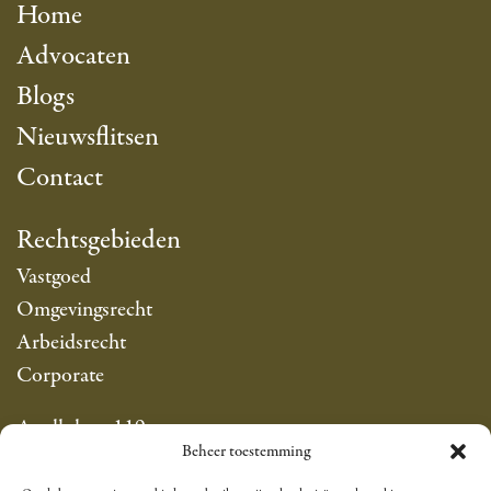
Home
Advocaten
Blogs
Nieuwsflitsen
Contact
Rechtsgebieden
Vastgoed
Omgevingsrecht
Arbeidsrecht
Corporate
Apollolaan 119
Beheer toestemming
1077 AP Amsterdam
info@sarfatyadvocaten.nl