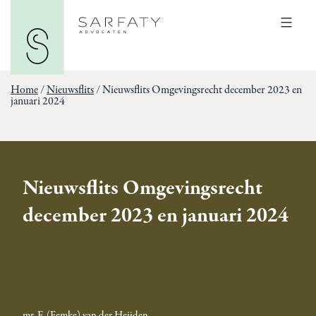
Ga
Sarfaty
naar
Advocaten
Menu
de
inhoud
Home
/
Nieuwsflits
/
Nieuwsflits Omgevingsrecht december 2023 en
januari 2024
Nieuwsflits Omgevingsrecht
december 2023 en januari 2024
mr. F. (Femke) van der Heijden